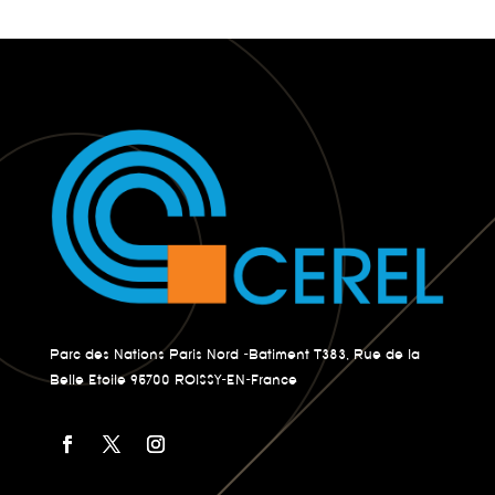
Parc des Nations Paris Nord -Batiment T383, Rue de la
Belle Etoile 95700 ROISSY-EN-France